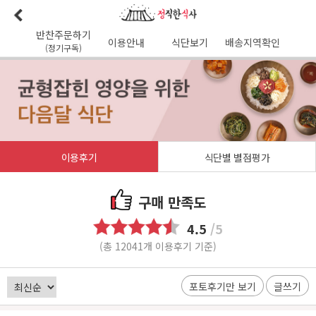
반찬주문하기
이용안내
식단보기
배송지역확인
(정기구독)
이용안내
본사소개
가맹점리스트
이용후기
배송가능지역
식단사진
1:1문의
공지사항
이달의식단
다음달식단
이용약관
이용후기
식단별 별점평가
배송시간
오전
7
시 이전 배송 보장 (새벽배송 가능지역)
무통장입금 :
기업은행 345-138974-01-026
구매 만족도
유진혁(정직한식사)
4.5
/5
(총 12041개 이용후기 기준)
포토후기만 보기
글쓰기