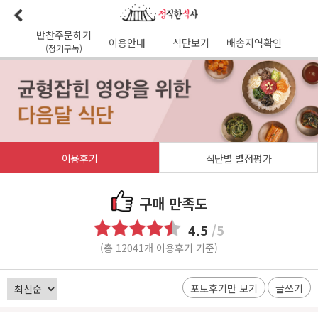
반찬주문하기
이용안내
식단보기
배송지역확인
(정기구독)
이용안내
본사소개
가맹점리스트
이용후기
배송가능지역
식단사진
1:1문의
공지사항
이달의식단
다음달식단
이용약관
이용후기
식단별 별점평가
배송시간
오전
7
시 이전 배송 보장 (새벽배송 가능지역)
무통장입금 :
기업은행 345-138974-01-026
구매 만족도
유진혁(정직한식사)
4.5
/5
(총 12041개 이용후기 기준)
포토후기만 보기
글쓰기