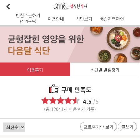
반찬주문하기
이용안내
식단보기
배송지역확인
(정기구독)
이용안내
본사소개
가맹점리스트
이용후기
배송가능지역
식단사진
1:1문의
공지사항
이달의식단
다음달식단
이용약관
이용후기
식단별 별점평가
배송시간
오전
7
시 이전 배송 보장 (새벽배송 가능지역)
무통장입금 :
기업은행 345-138974-01-026
구매 만족도
유진혁(정직한식사)
4.5
/5
(총 12041개 이용후기 기준)
포토후기만 보기
글쓰기