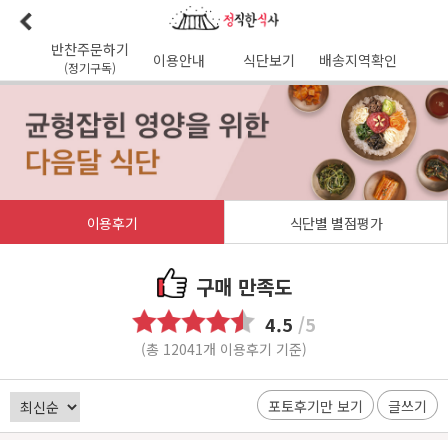
반찬주문하기
이용안내
식단보기
배송지역확인
(정기구독)
이용안내
본사소개
가맹점리스트
이용후기
배송가능지역
식단사진
1:1문의
공지사항
이달의식단
다음달식단
이용약관
이용후기
식단별 별점평가
배송시간
오전
7
시 이전 배송 보장 (새벽배송 가능지역)
무통장입금 :
기업은행 345-138974-01-026
구매 만족도
유진혁(정직한식사)
4.5
/5
(총 12041개 이용후기 기준)
포토후기만 보기
글쓰기