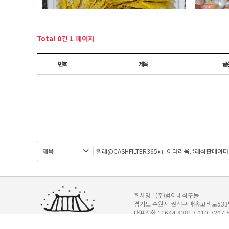
Total 0건
1 페이지
번호
제목
글
회사명 : (주)범이네식구들
경기도 수원시 권선구 매송고색로533번길 
대표전화 : 1644-8381 / 010-7207-
기업은행 345-147751-04-011 (