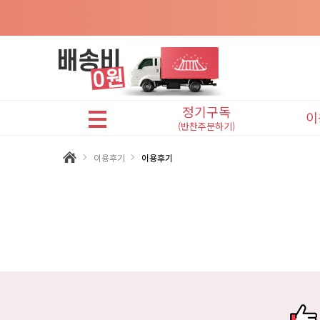
정기구독
이
(반찬주문하기)
어린이반찬(A식단)
이용후기
이용후기
프리미엄반찬(B식단)
맛있는반찬(C식단)