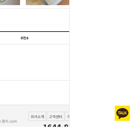
설정하신 고객분들께 한하
경제적인실속반찬이 새롭
침->김자반] 으로 변경됩
됩니다.
여 제공드리고 있습니다
일반배송 택배사 변경
게 변경됩니다.
니다.
5월 8일(목) C식단 [도라
추천
날짜
5월 9일(금) C식단 [느타
지나물] 대체
5월 16일(금) B식단 [깻
리버섯볶음] 대체
아이스팩 버리는 방법 안
잎순볶음] 일부대체
5월27일(화) B식단 [오징
내
어불고기] 매운맛표기 누
6월 14일(모토) C식단
목록
6월 16일(월) C식단 [메
[오이양파무침] 변경건
락건
실고추장무침] 변경건
세스코 위생평가표
회사소개
고객센터
개인정보처리방침
이용약관
.정식.com
1644-8381
화성시청 위생관리등급 평
010-7207-5005