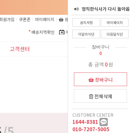
정직한식사가 다시 돌아옵
서 - 8월 25일
회원가입
쿠폰존
마이페이지
장바구니
비회원주문조회
정직한식사 환불 규정
니다.
공지사항
마이페이지
배송지역확인
이달의식단
다음달식단
정직한식사가 알려드립니
이달의식단
다음달식단
정직한식사를 믿고 주문해
다. 코로나로인한 식자재
장바구니
고객센터
0
더운여름 식사준비, 이제
인상으로인해.......
주시는 고객님들께
공지사항
총 금액
0
원
는 정직한식사가 책임질께
정직한식사 프리미엄 도시
이벤트
장바구니
여름철 국 관련 공지
락 런칭
요
11월식단 변경안내
표시사항
전체삭제
12/15일 폭설 및 한파로
1:1문의
CUSTOMER CENTER
인한 새벽배송 이슈 안내
배송시 드리는 생수에 관
1644-8381
자주묻는질문
5
/5
악의적인 비방글로 인해
하여
010-7207-5005