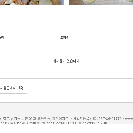
쓴이
조회
게시물이 없습니다.
7, 상가동 비층 01호(오목천동, 태산아파트) / 사업자등록번호 : 537-86-01771 /
www
5005
/
통신판매업신고번호 : 제 2025-수원권선-1351호
/
대표자 : 이석범
주)범이네식구들
모바일로 보기