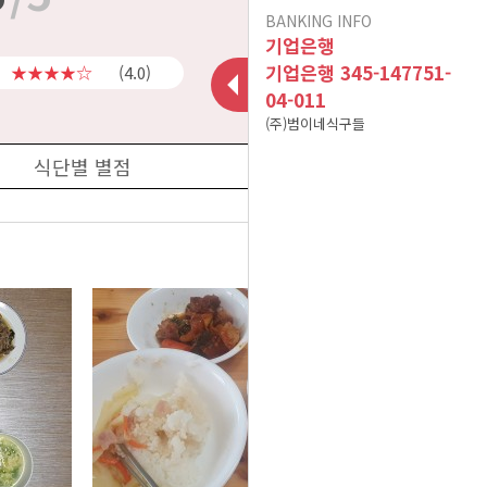
BANKING INFO
이용후기가 폐쇠됩니다.
인수합병 안내
기업은행
10건 이상 주문 시 10%
기업은행 345-147751-
★★★★☆
(4.0)
04-011
포인트 적립(B식단만 적
현금영수증 문의(무통장
(주)범이네식구들
용) 이벤트 참고사항입니
아이스젤 7~9월 사용 및
입금&계좌입금)
식단별 별점
A식단(어린이 식단 및 저
폐기방법 공지
다^^
염식 식단) 어린이의 연령
12/02 메뉴 변경 공지
더보기
2025년 01월 배송 휴무
기준
식자재 수급 문제로 12월
일정
19일 식단 중 [미나리무생
식자재 수급 문제로 01월
채 -> 무생채]로 변경됩니
08일 식단 중 [ 깨순나물-
식자재 수급 문제로 02월
이벤트 공지는 sms 수신
> 청경채겉절이 ]로 변경
25일 식단 중 [ 파래초무
다.