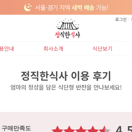
로그인
용안내
회사소개
식단보기
이용안내
본사소개
이달의식단
정직한식사 이용 후기
배송안내
다음달식단
엄마의 정성을 담은 식단형 반찬을 만나보세요!
4.
구매만족도