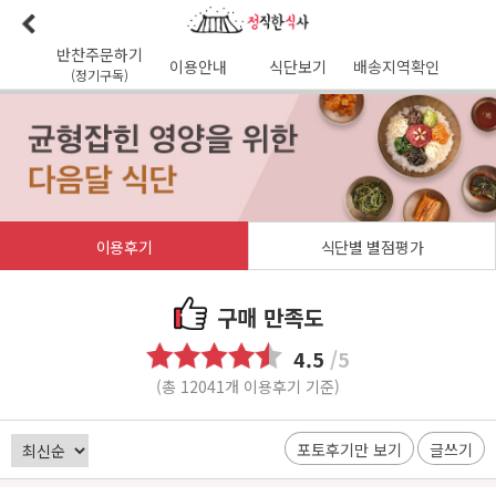
반찬주문하기
이용안내
식단보기
배송지역확인
(정기구독)
이용안내
본사소개
가맹점리스트
이용후기
배송가능지역
식단사진
1:1문의
공지사항
이달의식단
다음달식단
이용약관
이용후기
식단별 별점평가
배송시간
오전
7
시 이전 배송 보장 (새벽배송 가능지역)
무통장입금 :
기업은행 345-138974-01-026
구매 만족도
유진혁(정직한식사)
4.5
/5
(총 12041개 이용후기 기준)
포토후기만 보기
글쓰기