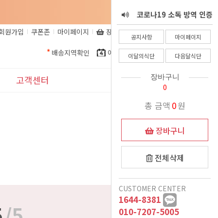
코로나19 소독 방역 인증
이벤트
정직한식사가 다시 돌아옵
서 - 8월 25일
회원가입
쿠폰존
마이페이지
장바구니
비회원주문조회
공지사항
마이페이지
정직한식사 환불 규정
니다.
배송지역확인
이달의식단
다음달식단
이달의식단
다음달식단
정직한식사가 알려드립니
장바구니
고객센터
0
정직한식사를 믿고 주문해
다. 코로나로인한 식자재
공지사항
총 금액
0
원
더운여름 식사준비, 이제
인상으로인해.......
주시는 고객님들께
이벤트
는 정직한식사가 책임질께
정직한식사 프리미엄 도시
장바구니
여름철 국 관련 공지
락 런칭
요
표시사항
전체삭제
11월식단 변경안내
1:1문의
12/15일 폭설 및 한파로
CUSTOMER CENTER
1644-8381
자주묻는질문
5
/5
인한 새벽배송 이슈 안내
배송시 드리는 생수에 관
010-7207-5005