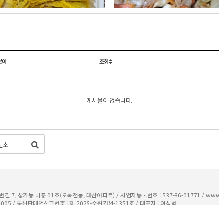
쓴이
조회
게시물이 없습니다.
7, 상가동 비층 01호(오목천동, 태산아파트) / 사업자등록번호 : 537-86-01771 /
www
5005
/
통신판매업신고번호 : 제 2025-수원권선-1351호
/
대표자 : 이석범
주)범이네식구들
모바일로 보기