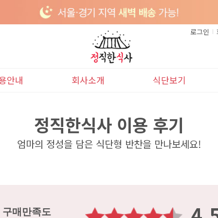
로그인
용안내
회사소개
식단보기
이용안내
본사소개
이달의식단
정직한식사 이용 후기
배송안내
다음달식단
엄마의 정성을 담은 식단형 반찬을 만나보세요!
4.
구매만족도