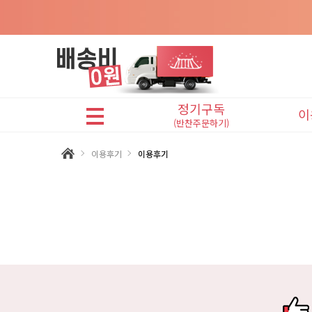
정기구독
이
(반찬주문하기)
어린이반찬(A식단)
이용후기
이용후기
프리미엄반찬(B식단)
맛있는반찬(C식단)