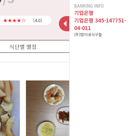
악의적인 비방글로 인해
하여
BANKING INFO
기업은행
이용후기가 폐쇠됩니다.
인수합병 안내
기업은행 345-147751-
★★★★☆
(4.0)
04-011
10건 이상 주문 시 10%
(주)범이네식구들
포인트 적립(B식단만 적
현금영수증 문의(무통장
식단별 별점
용) 이벤트 참고사항입니
아이스젤 7~9월 사용 및
입금&계좌입금)
A식단(어린이 식단 및 저
폐기방법 공지
다^^
더보기
염식 식단) 어린이의 연령
12/02 메뉴 변경 공지
2025년 01월 배송 휴무
기준
식자재 수급 문제로 12월
일정
19일 식단 중 [미나리무생
식자재 수급 문제로 01월
채 -> 무생채]로 변경됩니
08일 식단 중 [ 깨순나물-
식자재 수급 문제로 02월