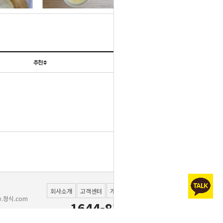
이벤트 공지는 sms 수신
> 청경채겉절이 ]로 변경
25일 식단 중 [ 파래초무
다.
설정하신 고객분들께 한하
경제적인실속반찬이 새롭
침->김자반] 으로 변경됩
됩니다.
여 제공드리고 있습니다
일반배송 택배사 변경
게 변경됩니다.
니다.
추천
날짜
5월 8일(목) C식단 [도라
5월 9일(금) C식단 [느타
지나물] 대체
5월 16일(금) B식단 [깻
리버섯볶음] 대체
아이스팩 버리는 방법 안
잎순볶음] 일부대체
5월27일(화) B식단 [오징
내
목록
어불고기] 매운맛표기 누
6월 14일(모토) C식단
6월 16일(월) C식단 [메
[오이양파무침] 변경건
락건
회사소개
고객센터
개인정보처리방침
이용약관
.정식.com
실고추장무침] 변경건
세스코 위생평가표
1644-8381
010-7207-5005