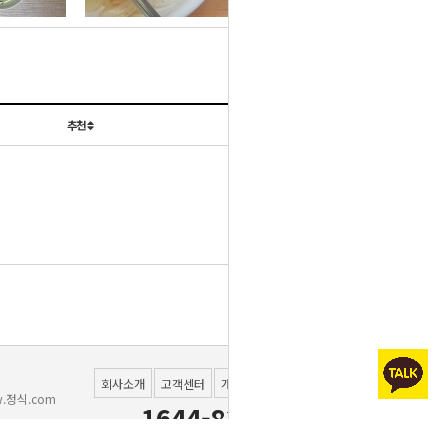
설정하신 고객분들께 한하
경제적인실속반찬이 새롭
침->김자반] 으로 변경됩
됩니다.
여 제공드리고 있습니다
일반배송 택배사 변경
게 변경됩니다.
니다.
5월 8일(목) C식단 [도라
추천
날짜
5월 9일(금) C식단 [느타
지나물] 대체
5월 16일(금) B식단 [깻
리버섯볶음] 대체
아이스팩 버리는 방법 안
잎순볶음] 일부대체
5월27일(화) B식단 [오징
내
어불고기] 매운맛표기 누
6월 14일(모토) C식단
목록
6월 16일(월) C식단 [메
[오이양파무침] 변경건
락건
실고추장무침] 변경건
세스코 위생평가표
회사소개
고객센터
개인정보처리방침
이용약관
.정식.com
1644-8381
화성시청 위생관리등급 평
010-7207-5005