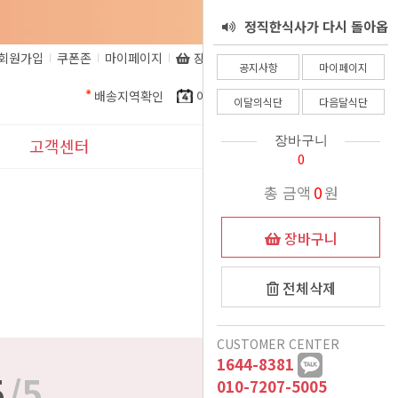
정직한식사가 다시 돌아옵
서 - 8월 25일
회원가입
쿠폰존
마이페이지
장바구니
비회원주문조회
정직한식사 환불 규정
니다.
공지사항
마이페이지
배송지역확인
이달의식단
다음달식단
정직한식사가 알려드립니
이달의식단
다음달식단
정직한식사를 믿고 주문해
다. 코로나로인한 식자재
장바구니
고객센터
0
더운여름 식사준비, 이제
인상으로인해.......
주시는 고객님들께
공지사항
총 금액
0
원
는 정직한식사가 책임질께
정직한식사 프리미엄 도시
이벤트
장바구니
여름철 국 관련 공지
락 런칭
요
11월식단 변경안내
표시사항
전체삭제
12/15일 폭설 및 한파로
1:1문의
CUSTOMER CENTER
인한 새벽배송 이슈 안내
배송시 드리는 생수에 관
1644-8381
자주묻는질문
5
/5
악의적인 비방글로 인해
하여
010-7207-5005