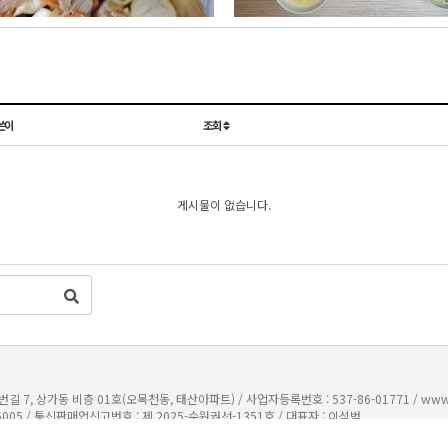
쓴이
조회
게시물이 없습니다.
7, 상가동 비층 01호(오목천동, 태산아파트) / 사업자등록번호 : 537-86-01771 /
www
5005
/
통신판매업신고번호 : 제 2025-수원권선-1351호
/
대표자 : 이석범
주)범이네식구들
모바일로 보기