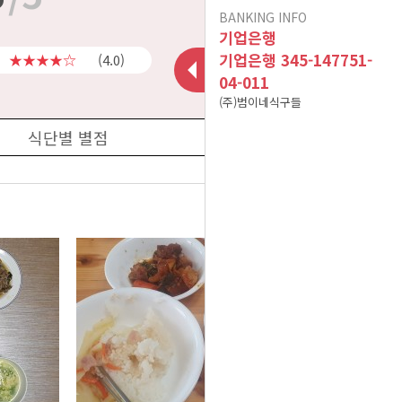
BANKING INFO
이용후기가 폐쇠됩니다.
인수합병 안내
기업은행
10건 이상 주문 시 10%
기업은행 345-147751-
★★★★☆
(4.0)
04-011
포인트 적립(B식단만 적
현금영수증 문의(무통장
(주)범이네식구들
용) 이벤트 참고사항입니
아이스젤 7~9월 사용 및
입금&계좌입금)
식단별 별점
A식단(어린이 식단 및 저
폐기방법 공지
다^^
염식 식단) 어린이의 연령
12/02 메뉴 변경 공지
더보기
2025년 01월 배송 휴무
기준
식자재 수급 문제로 12월
일정
19일 식단 중 [미나리무생
식자재 수급 문제로 01월
채 -> 무생채]로 변경됩니
08일 식단 중 [ 깨순나물-
식자재 수급 문제로 02월
이벤트 공지는 sms 수신
> 청경채겉절이 ]로 변경
25일 식단 중 [ 파래초무
다.