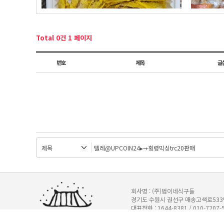
Total 0건
1 페이지
번호
제목
글
회사명 : (주)범이네식구들
경기도 수원시 권선구 매송고색로533번길 
대표전화 : 1644-8381 / 010-7207-
기업은행 345-147751-04-011 (