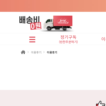
정기구독
이
(반찬주문하기)
어린이반찬(A식단)
이용후기
이용후기
프리미엄반찬(B식단)
맛있는반찬(C식단)