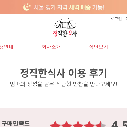
로그인
용안내
회사소개
식단보기
이용안내
본사소개
이달의식단
정직한식사 이용 후기
배송안내
다음달식단
엄마의 정성을 담은 식단형 반찬을 만나보세요!
4.
구매만족도