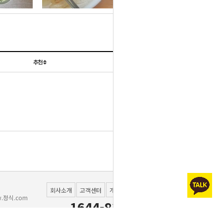
설정하신 고객분들께 한하
경제적인실속반찬이 새롭
침->김자반] 으로 변경됩
됩니다.
여 제공드리고 있습니다
일반배송 택배사 변경
게 변경됩니다.
니다.
5월 8일(목) C식단 [도라
추천
날짜
5월 9일(금) C식단 [느타
지나물] 대체
5월 16일(금) B식단 [깻
리버섯볶음] 대체
아이스팩 버리는 방법 안
잎순볶음] 일부대체
5월27일(화) B식단 [오징
내
어불고기] 매운맛표기 누
6월 14일(모토) C식단
목록
6월 16일(월) C식단 [메
[오이양파무침] 변경건
락건
실고추장무침] 변경건
세스코 위생평가표
회사소개
고객센터
개인정보처리방침
이용약관
.정식.com
1644-8381
화성시청 위생관리등급 평
010-7207-5005