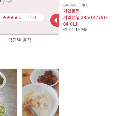
BANKING INFO
이용후기가 폐쇠됩니다.
인수합병 안내
기업은행
10건 이상 주문 시 10%
기업은행 345-147751-
★★★★☆
(4.0)
04-011
포인트 적립(B식단만 적
현금영수증 문의(무통장
(주)범이네식구들
용) 이벤트 참고사항입니
아이스젤 7~9월 사용 및
입금&계좌입금)
식단별 별점
A식단(어린이 식단 및 저
폐기방법 공지
다^^
염식 식단) 어린이의 연령
12/02 메뉴 변경 공지
더보기
2025년 01월 배송 휴무
기준
식자재 수급 문제로 12월
일정
19일 식단 중 [미나리무생
식자재 수급 문제로 01월
채 -> 무생채]로 변경됩니
08일 식단 중 [ 깨순나물-
식자재 수급 문제로 02월
이벤트 공지는 sms 수신
> 청경채겉절이 ]로 변경
25일 식단 중 [ 파래초무
다.