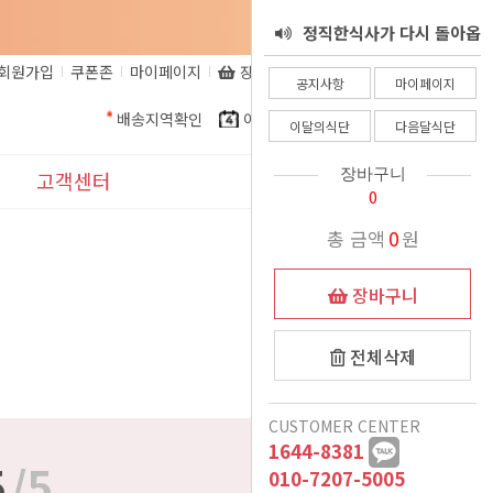
정직한식사가 다시 돌아옵
서 - 8월 25일
회원가입
쿠폰존
마이페이지
장바구니
비회원주문조회
정직한식사 환불 규정
니다.
공지사항
마이페이지
배송지역확인
이달의식단
다음달식단
정직한식사가 알려드립니
이달의식단
다음달식단
정직한식사를 믿고 주문해
다. 코로나로인한 식자재
장바구니
고객센터
0
더운여름 식사준비, 이제
인상으로인해.......
주시는 고객님들께
공지사항
총 금액
0
원
는 정직한식사가 책임질께
정직한식사 프리미엄 도시
이벤트
장바구니
여름철 국 관련 공지
락 런칭
요
11월식단 변경안내
표시사항
전체삭제
12/15일 폭설 및 한파로
1:1문의
CUSTOMER CENTER
인한 새벽배송 이슈 안내
배송시 드리는 생수에 관
1644-8381
자주묻는질문
5
/5
악의적인 비방글로 인해
하여
010-7207-5005