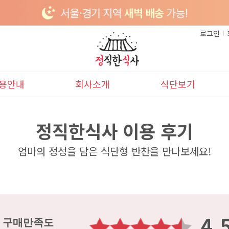
로그인
용안내
회사소개
식단보기
이용안내
본사소개
이달의식단
정직한식사 이용 후기
배송안내
다음달식단
엄마의 정성을 담은 식단형 반찬을 만나보세요!
4.
구매만족도