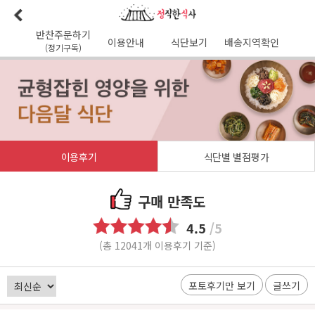
반찬주문하기
이용안내
식단보기
배송지역확인
(정기구독)
이용안내
본사소개
가맹점리스트
이용후기
배송가능지역
식단사진
1:1문의
공지사항
이달의식단
다음달식단
이용약관
이용후기
식단별 별점평가
배송시간
오전
7
시 이전 배송 보장 (새벽배송 가능지역)
무통장입금 :
기업은행 345-138974-01-026
구매 만족도
유진혁(정직한식사)
4.5
/5
(총 12041개 이용후기 기준)
포토후기만 보기
글쓰기