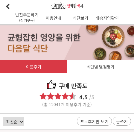
반찬주문하기
이용안내
식단보기
배송지역확인
(정기구독)
이용안내
본사소개
가맹점리스트
이용후기
배송가능지역
식단사진
1:1문의
공지사항
이달의식단
다음달식단
이용약관
이용후기
식단별 별점평가
배송시간
오전
7
시 이전 배송 보장 (새벽배송 가능지역)
무통장입금 :
기업은행 345-138974-01-026
구매 만족도
유진혁(정직한식사)
4.5
/5
(총 12041개 이용후기 기준)
포토후기만 보기
글쓰기