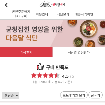
반찬주문하기
이용안내
식단보기
배송지역확인
(정기구독)
이용안내
본사소개
가맹점리스트
이용후기
배송가능지역
식단사진
1:1문의
공지사항
이달의식단
다음달식단
이용약관
이용후기
식단별 별점평가
배송시간
오전
7
시 이전 배송 보장 (새벽배송 가능지역)
무통장입금 :
기업은행 345-138974-01-026
구매 만족도
유진혁(정직한식사)
4.5
/5
(총 12041개 이용후기 기준)
포토후기만 보기
글쓰기