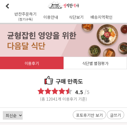
반찬주문하기
이용안내
식단보기
배송지역확인
(정기구독)
이용안내
본사소개
가맹점리스트
이용후기
배송가능지역
식단사진
1:1문의
공지사항
이달의식단
다음달식단
이용약관
이용후기
식단별 별점평가
배송시간
오전
7
시 이전 배송 보장 (새벽배송 가능지역)
무통장입금 :
기업은행 345-138974-01-026
구매 만족도
유진혁(정직한식사)
4.5
/5
(총 12041개 이용후기 기준)
포토후기만 보기
글쓰기