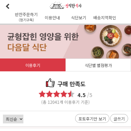
반찬주문하기
이용안내
식단보기
배송지역확인
(정기구독)
이용안내
본사소개
가맹점리스트
이용후기
배송가능지역
식단사진
1:1문의
공지사항
이달의식단
다음달식단
이용약관
이용후기
식단별 별점평가
배송시간
오전
7
시 이전 배송 보장 (새벽배송 가능지역)
무통장입금 :
기업은행 345-138974-01-026
구매 만족도
유진혁(정직한식사)
4.5
/5
(총 12041개 이용후기 기준)
포토후기만 보기
글쓰기