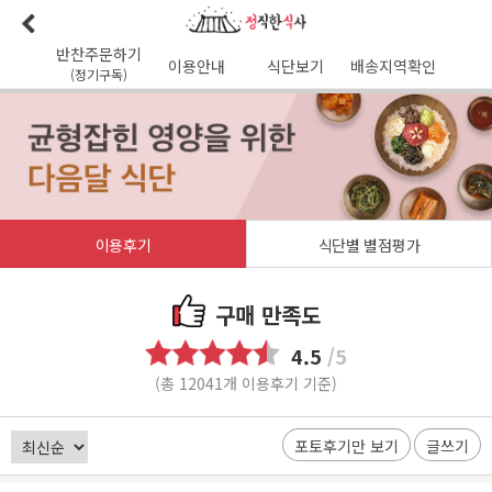
반찬주문하기
이용안내
식단보기
배송지역확인
(정기구독)
이용안내
본사소개
가맹점리스트
이용후기
배송가능지역
식단사진
1:1문의
공지사항
이달의식단
다음달식단
이용약관
이용후기
식단별 별점평가
배송시간
오전
7
시 이전 배송 보장 (새벽배송 가능지역)
무통장입금 :
기업은행 345-138974-01-026
구매 만족도
유진혁(정직한식사)
4.5
/5
(총 12041개 이용후기 기준)
포토후기만 보기
글쓰기