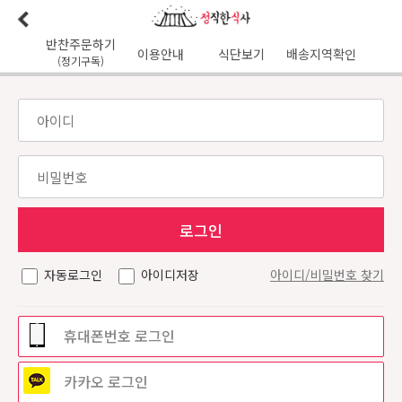
반찬주문하기
이용안내
식단보기
배송지역확인
(정기구독)
이용안내
본사소개
가맹점리스트
이용후기
배송가능지역
식단사진
1:1문의
공지사항
이달의식단
다음달식단
이용약관
배송시간
오전
7
시 이전 배송 보장 (새벽배송 가능지역)
무통장입금 :
기업은행 345-138974-01-026
유진혁(정직한식사)
자동로그인
아이디저장
아이디/비밀번호 찾기
휴대폰번호 로그인
카카오
로그인