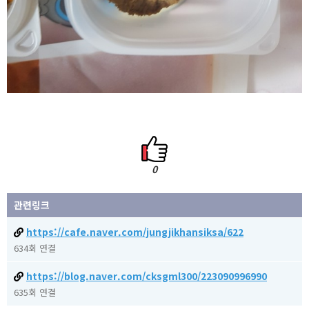
0
관련링크
https://cafe.naver.com/jungjikhansiksa/622
634회 연결
https://blog.naver.com/cksgml300/223090996990
635회 연결