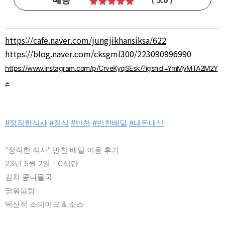
본문
https://cafe.naver.com/jungjikhansiksa/622
https://blog.naver.com/cksgml300/223090996990
https://www.instagram.com/p/CrveKyqSEsk/?igshid=YmMyMTA2M2Y
=
#정직한식사
#정식
#반찬
#반찬배달
#내돈내산
"정직한 식사" 반찬 배달 이용 후기
23년 5월 2일 - C식단
김치 콩나물국
닭볶음탕
떡산적 스테이크 & 소스