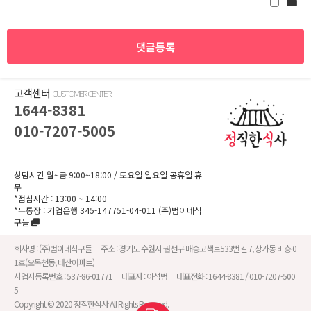
고객센터
CUSTOMER CENTER
1644-8381
010-7207-5005
상담시간 월~금 9:00~18:00
/ 토요일 일요일 공휴일 휴
무
*점심시간 : 13:00 ~ 14:00
*무통장 :
기업은행 345-147751-04-011
(주)범이네식
구들
회사명 :
(주)범이네식구들
주소 :
경기도 수원시 권선구 매송고색로533번길 7, 상가동 비층 0
1호(오목천동, 태산아파트)
사업자등록번호 :
537-86-01771
대표자 :
이석범
대표전화 :
1644-8381 / 010-7207-500
5
Copyright © 2020 정직한식사 All Rights Reserved.