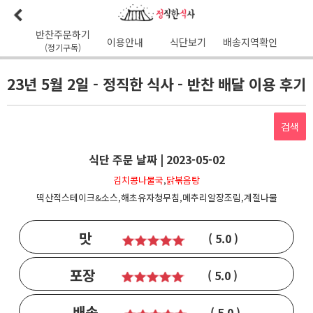
반찬주문하기
이용안내
식단보기
배송지역확인
(정기구독)
이용안내
본사소개
가맹점리스트
이용후기
배송가능지역
23년 5월 2일 - 정직한 식사 - 반찬 배달 이용 후기
식단사진
1:1문의
공지사항
이달의식단
다음달식단
검색
이용약관
식단 주문 날짜 | 2023-05-02
배송시간
오전
7
시 이전 배송 보장 (새벽배송 가능지역)
김치콩나물국
,
닭볶음탕
무통장입금 :
기업은행 345-138974-01-026
떡산적스테이크&소스,해초유자청무침,메추리알장조림,계절나물
유진혁(정직한식사)
맛
( 5.0 )
포장
( 5.0 )
배송
( 5.0 )