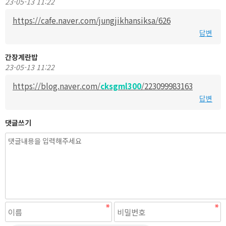
23-05-13 11:22
https://cafe.naver.com/jungjikhansiksa/626
답변
간장계란밥
23-05-13 11:22
https://blog.naver.com/
cksgml300
/223099983163
답변
댓글쓰기