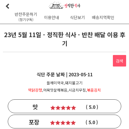
반찬주문하기
이용안내
식단보기
배송지역확인
(정기구독)
이용안내
본사소개
가맹점리스트
이용후기
배송가능지역
23년 5월 11일 - 정직한 식사 - 반찬 배달 이용 후
기
식단사진
1:1문의
공지사항
이달의식단
다음달식단
이용약관
검색
배송시간
오전
7
시 이전 배송 보장 (새벽배송 가능지역)
식단 주문 날짜 | 2023-05-11
무통장입금 :
기업은행 345-138974-01-026
유진혁(정직한식사)
들깨미역국,돼지불고기
떡닭강정
,어묵맛살채볶음,시금치무침,
볶음김치
맛
( 5.0 )
포장
( 5.0 )