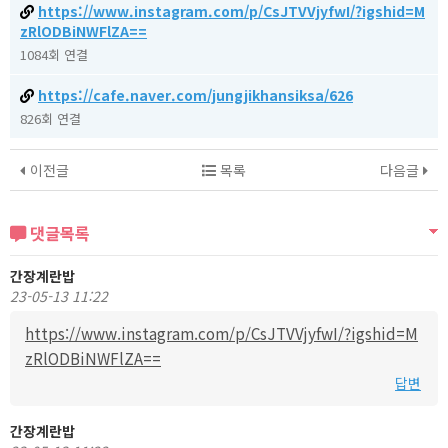
https://www.instagram.com/p/CsJTVVjyfwI/?igshid=M
zRlODBiNWFlZA==
1084회 연결
https://cafe.naver.com/jungjikhansiksa/626
826회 연결
이전글
목록
다음글
댓글목록
간장계란밥
23-05-13 11:22
https://www.instagram.com/p/CsJTVVjyfwI/?igshid=M
zRlODBiNWFlZA==
답변
간장계란밥