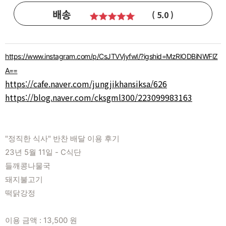
배송
( 5.0 )
본문
https://www.instagram.com/p/CsJTVVjyfwI/?igshid=MzRlODBiNWFlZ
A==
https://cafe.naver.com/jungjikhansiksa/626
https://blog.naver.com/cksgml300/223099983163
"정직한 식사" 반찬 배달 이용 후기
23년 5월 11일 - C식단
들깨콩나물국
돼지불고기
떡닭강정
이용 금액 : 13,500 원