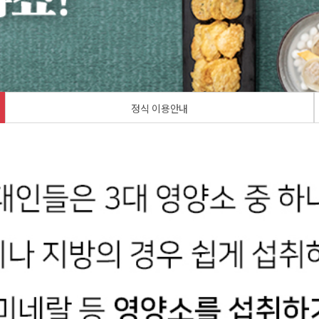
정식 이용안내