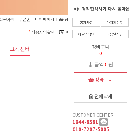
정직한식사가 다시 돌아옵
서 - 8월 25일
회원가입
쿠폰존
마이페이지
장바구니
비회원주문조회
정직한식사 환불 규정
니다.
공지사항
마이페이지
배송지역확인
이달의식단
다음달식단
정직한식사가 알려드립니
이달의식단
다음달식단
정직한식사를 믿고 주문해
다. 코로나로인한 식자재
장바구니
고객센터
0
더운여름 식사준비, 이제
인상으로인해.......
주시는 고객님들께
공지사항
총 금액
0
원
는 정직한식사가 책임질께
정직한식사 프리미엄 도시
이벤트
장바구니
여름철 국 관련 공지
락 런칭
요
25-06-18
11월식단 변경안내
표시사항
전체삭제
12/15일 폭설 및 한파로
1:1문의
CUSTOMER CENTER
인한 새벽배송 이슈 안내
배송시 드리는 생수에 관
1644-8381
자주묻는질문
악의적인 비방글로 인해
하여
010-7207-5005