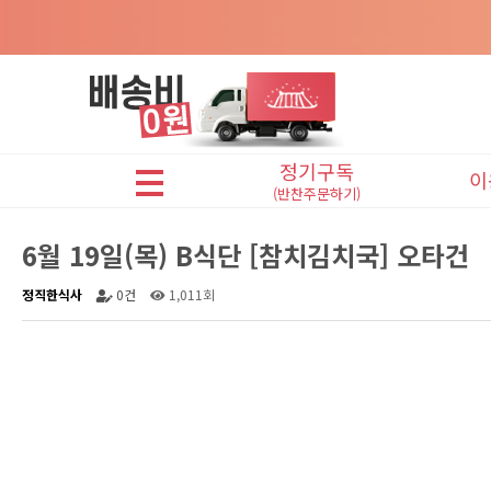
정기구독
이
(반찬주문하기)
어린이반찬(A식단)
6월 19일(목) B식단 [참치김치국] 오타건
프리미엄반찬(B식단)
정직한식사
0건
1,011회
맛있는반찬(C식단)