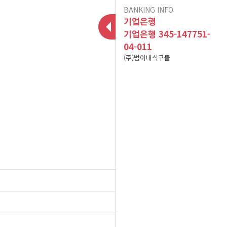
BANKING INFO
이용후기가 폐쇠됩니다.
인수합병 안내
기업은행
10건 이상 주문 시 10%
기업은행 345-147751-
04-011
포인트 적립(B식단만 적
현금영수증 문의(무통장
(주)범이네식구들
용) 이벤트 참고사항입니
아이스젤 7~9월 사용 및
입금&계좌입금)
A식단(어린이 식단 및 저
폐기방법 공지
다^^
염식 식단) 어린이의 연령
12/02 메뉴 변경 공지
2025년 01월 배송 휴무
기준
목록
식자재 수급 문제로 12월
일정
19일 식단 중 [미나리무생
식자재 수급 문제로 01월
25.07.14
채 -> 무생채]로 변경됩니
08일 식단 중 [ 깨순나물-
식자재 수급 문제로 02월
25.06.04
이벤트 공지는 sms 수신
> 청경채겉절이 ]로 변경
25일 식단 중 [ 파래초무
다.