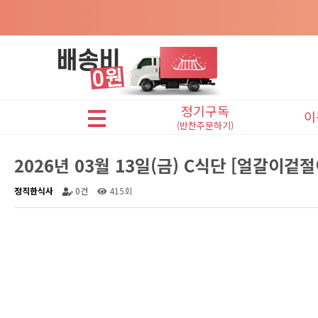
정기구독
이
(반찬주문하기)
어린이반찬(A식단)
2026년 03월 13일(금) C식단 [얼갈
프리미엄반찬(B식단)
정직한식사
0건
415회
맛있는반찬(C식단)