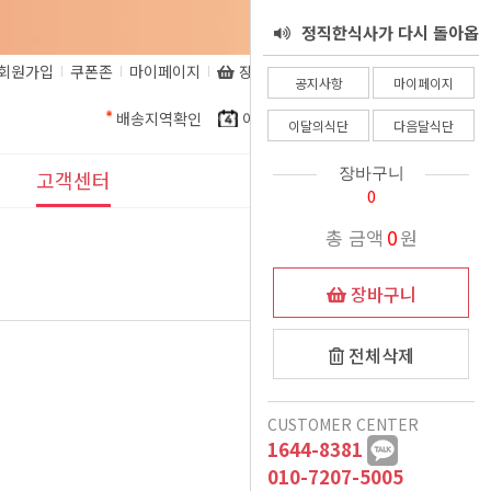
정직한식사가 다시 돌아옵
서 - 8월 25일
회원가입
쿠폰존
마이페이지
장바구니
비회원주문조회
정직한식사 환불 규정
니다.
공지사항
마이페이지
배송지역확인
이달의식단
다음달식단
정직한식사가 알려드립니
이달의식단
다음달식단
정직한식사를 믿고 주문해
다. 코로나로인한 식자재
장바구니
고객센터
0
더운여름 식사준비, 이제
인상으로인해.......
주시는 고객님들께
공지사항
총 금액
0
원
는 정직한식사가 책임질께
정직한식사 프리미엄 도시
이벤트
장바구니
여름철 국 관련 공지
락 런칭
요
26-03-11
11월식단 변경안내
표시사항
전체삭제
12/15일 폭설 및 한파로
1:1문의
CUSTOMER CENTER
인한 새벽배송 이슈 안내
배송시 드리는 생수에 관
1644-8381
자주묻는질문
악의적인 비방글로 인해
하여
010-7207-5005