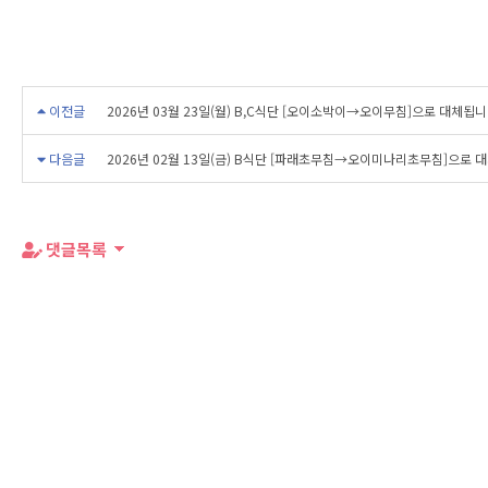
이전글
2026년 03월 23일(월) B,C식단 [오이소박이→오이무침]으로 대체됩
다음글
2026년 02월 13일(금) B식단 [파래초무침→오이미나리초무침]으로 
댓글목록