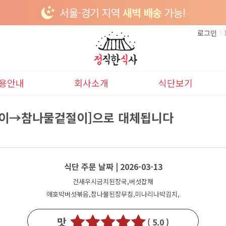
로그인
용안내
회사소개
식단보기
이용안내
본사소개
이달의식단
이겉절이→참나물겉절이]으로 대체됩니다
배송안내
다음달식단
식단 주문 날짜 | 2026-03-13
건새우시금치된장국,버섯잡채
애호박버섯볶음,참나물된장무침,미나리나박김치,
맛
( 5.0 )