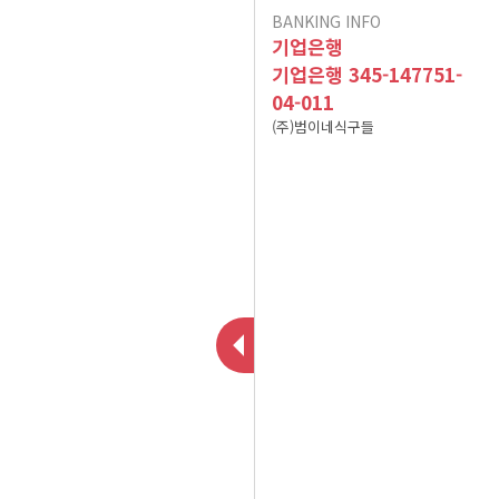
BANKING INFO
이용후기가 폐쇠됩니다.
인수합병 안내
기업은행
10건 이상 주문 시 10%
기업은행 345-147751-
04-011
포인트 적립(B식단만 적
현금영수증 문의(무통장
(주)범이네식구들
용) 이벤트 참고사항입니
아이스젤 7~9월 사용 및
입금&계좌입금)
A식단(어린이 식단 및 저
폐기방법 공지
다^^
염식 식단) 어린이의 연령
12/02 메뉴 변경 공지
2025년 01월 배송 휴무
기준
식자재 수급 문제로 12월
일정
19일 식단 중 [미나리무생
식자재 수급 문제로 01월
채 -> 무생채]로 변경됩니
08일 식단 중 [ 깨순나물-
식자재 수급 문제로 02월
이벤트 공지는 sms 수신
> 청경채겉절이 ]로 변경
25일 식단 중 [ 파래초무
다.