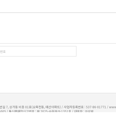
7, 상가동 비층 01호(오목천동, 태산아파트) / 사업자등록번호 : 537-86-01771 /
www
5005
/
통신판매업신고번호 : 제 2025-수원권선-1351호
/
대표자 : 이석범
주)범이네식구들
모바일로 보기