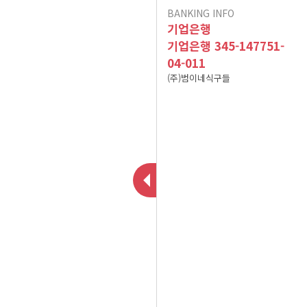
BANKING INFO
이용후기가 폐쇠됩니다.
인수합병 안내
기업은행
10건 이상 주문 시 10%
기업은행 345-147751-
04-011
포인트 적립(B식단만 적
현금영수증 문의(무통장
(주)범이네식구들
용) 이벤트 참고사항입니
아이스젤 7~9월 사용 및
입금&계좌입금)
A식단(어린이 식단 및 저
폐기방법 공지
다^^
염식 식단) 어린이의 연령
12/02 메뉴 변경 공지
2025년 01월 배송 휴무
기준
식자재 수급 문제로 12월
일정
19일 식단 중 [미나리무생
식자재 수급 문제로 01월
채 -> 무생채]로 변경됩니
08일 식단 중 [ 깨순나물-
식자재 수급 문제로 02월
이벤트 공지는 sms 수신
> 청경채겉절이 ]로 변경
25일 식단 중 [ 파래초무
다.