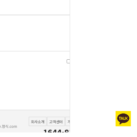
6월 19일(목) B식단 [참
가표
7월 15일(화) B식단 [시
치김치국] 오타건
7월 26일(토) C식단 [알
금치나물] 변경건
9월 13일(토) B식단 [파
마늘무침] 변경건
육개장 -> 어묵국]으로 대
9월 17일(수) 식단 [참나
9월 22일(월) 식단 [참나
물겉절이 ->청경채겉절
체됩니다.
물소불고기샐러드 ->훈제
9월 24일(수) 식단 [참나
이] 대체됩니다.
일반배송 택배사 변경안내
물겉절이 →깨순무침]으
오리야채볶음]으로 대체
11월 26일(수) 식단 [고
로 대체됩니다
되었습니다
드립니다
등어구이→임연수구이]으
12월 1일(월) C식단 [무
회사소개
고객센터
개인정보처리방침
이용약관
말랭이→콩나물무침]으로
10월 22일(수) 식단 [고
로 대체됩니다
.정식.com
1644-8381
구마맛탕→명엽채볶음]으
방부제를 넣지 않습니다.
대체됩니다