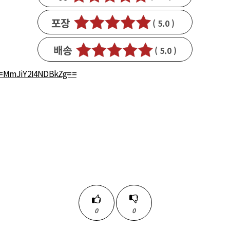
1
포장
( 5.0 )
1
배송
( 5.0 )
1
id=MmJiY2I4NDBkZg==
0
0