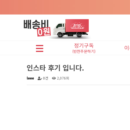
정기구독
이
(반찬주문하기)
어린이반찬(A식단)
인스타 후기 입니다.
프리미엄반찬(B식단)
leee
0건
2,076회
맛있는반찬(C식단)