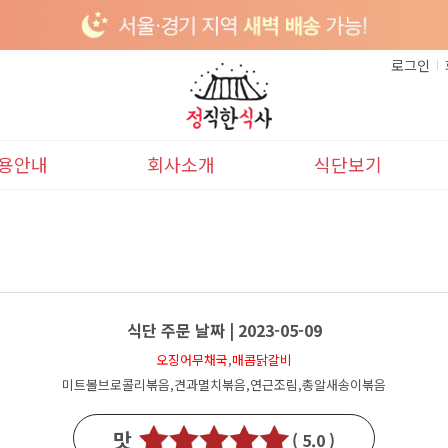
로그인
용안내
회사소개
식단보기
이용안내
본사소개
이달의식단
배송안내
다음달식단
식단 주문 날짜 | 2023-05-09
오징어무채국
,
매콤닭갈비
미트볼브로콜리볶음,견과멸치볶음,연근조림,총알새송이볶음
맛
( 5.0 )