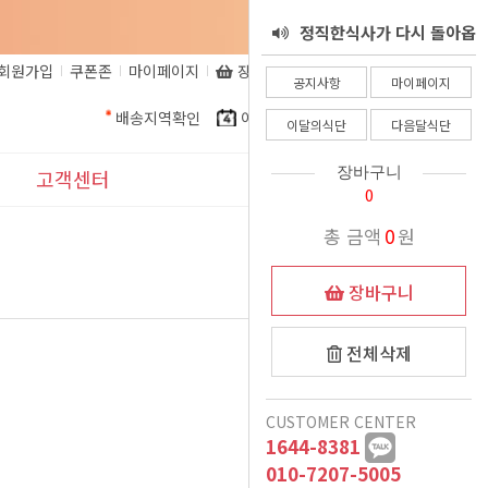
정직한식사가 다시 돌아옵
서 - 8월 25일
회원가입
쿠폰존
마이페이지
장바구니
비회원주문조회
정직한식사 환불 규정
니다.
공지사항
마이페이지
배송지역확인
이달의식단
다음달식단
정직한식사가 알려드립니
이달의식단
다음달식단
정직한식사를 믿고 주문해
다. 코로나로인한 식자재
장바구니
고객센터
0
더운여름 식사준비, 이제
인상으로인해.......
주시는 고객님들께
공지사항
총 금액
0
원
는 정직한식사가 책임질께
정직한식사 프리미엄 도시
이벤트
장바구니
여름철 국 관련 공지
락 런칭
요
23-05-12
11월식단 변경안내
표시사항
전체삭제
12/15일 폭설 및 한파로
1:1문의
CUSTOMER CENTER
인한 새벽배송 이슈 안내
배송시 드리는 생수에 관
1644-8381
자주묻는질문
악의적인 비방글로 인해
하여
010-7207-5005