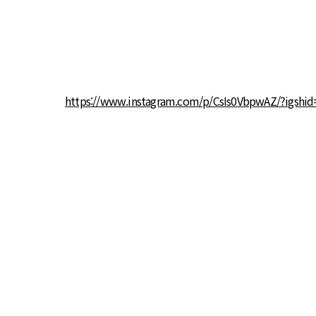
https://www.instagram.com/p/CsIs0VbpwAZ/?igsh