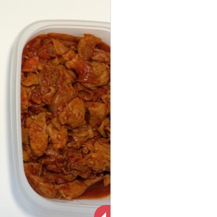
7월 15일(화) B식단 [시
치김치국] 오타건
7월 26일(토) C식단 [알
금치나물] 변경건
9월 13일(토) B식단 [파
마늘무침] 변경건
육개장 -> 어묵국]으로 대
9월 17일(수) 식단 [참나
9월 22일(월) 식단 [참나
물겉절이 ->청경채겉절
체됩니다.
물소불고기샐러드 ->훈제
9월 24일(수) 식단 [참나
이] 대체됩니다.
일반배송 택배사 변경안내
물겉절이 →깨순무침]으
오리야채볶음]으로 대체
11월 26일(수) 식단 [고
로 대체됩니다
되었습니다
드립니다
등어구이→임연수구이]으
12월 1일(월) C식단 [무
말랭이→콩나물무침]으로
10월 22일(수) 식단 [고
로 대체됩니다
구마맛탕→명엽채볶음]으
방부제를 넣지 않습니다.
대체됩니다
12월 5일 배송건에 관련
로 대체됩니다