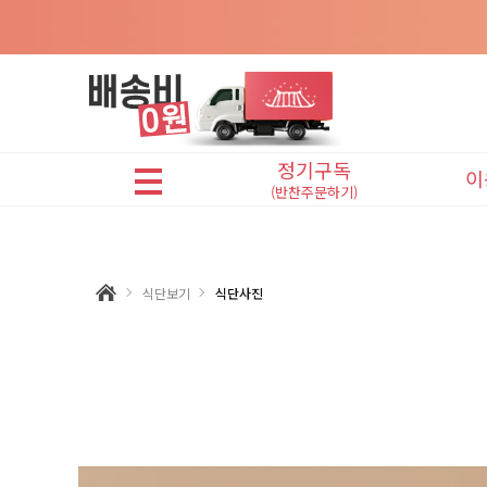
정기구독
이
(반찬주문하기)
어린이반찬(A식단)
프리미엄반찬(B식단)
식단보기
식단사진
맛있는반찬(C식단)