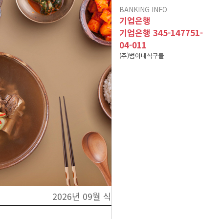
BANKING INFO
10건 이상 주문 시 10%
기업은행
포인트 적립(B식단만 적
현금영수증 문의(무통장
기업은행 345-147751-
04-011
용) 이벤트 참고사항입니
아이스젤 7~9월 사용 및
입금&계좌입금)
(주)범이네식구들
A식단(어린이 식단 및 저
폐기방법 공지
다^^
염식 식단) 어린이의 연령
12/02 메뉴 변경 공지
2025년 01월 배송 휴무
기준
식자재 수급 문제로 12월
일정
19일 식단 중 [미나리무생
식자재 수급 문제로 01월
채 -> 무생채]로 변경됩니
08일 식단 중 [ 깨순나물-
식자재 수급 문제로 02월
이벤트 공지는 sms 수신
> 청경채겉절이 ]로 변경
25일 식단 중 [ 파래초무
다.
2026년 09월 식단
설정하신 고객분들께 한하
경제적인실속반찬이 새롭
침->김자반] 으로 변경됩
됩니다.