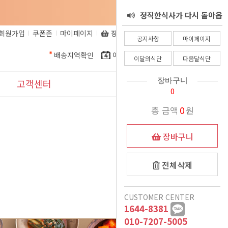
정직한식사 환불 규정
니다.
회원가입
쿠폰존
마이페이지
장바구니
비회원주문조회
정직한식사가 알려드립니
공지사항
마이페이지
배송지역확인
이달의식단
다음달식단
정직한식사를 믿고 주문해
다. 코로나로인한 식자재
이달의식단
다음달식단
더운여름 식사준비, 이제
인상으로인해.......
주시는 고객님들께
장바구니
고객센터
0
는 정직한식사가 책임질께
정직한식사 프리미엄 도시
공지사항
총 금액
0
원
여름철 국 관련 공지
락 런칭
요
이벤트
장바구니
11월식단 변경안내
12/15일 폭설 및 한파로
표시사항
전체삭제
인한 새벽배송 이슈 안내
배송시 드리는 생수에 관
1:1문의
CUSTOMER CENTER
악의적인 비방글로 인해
하여
1644-8381
자주묻는질문
이용후기가 폐쇠됩니다.
인수합병 안내
010-7207-5005