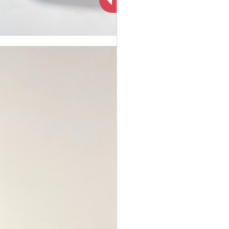
새벽배송 -> 지연배송에
한 공지
12월 24일(수) C식단 [미
대한 정책변경 의 건
2026년 01월 24일(토) C
소유부장국→동치미]으로
2026년 02월 02일(월) B
식단 [방풍나물→땅콩조
대체됩니다
2026년 02월 13일(금) B
식단 [배추김치→열무김
림]으로 대체됩니다
2026년 03월 13일(금) C
식단 [파래초무침→오이
치]으로 대체됩니다
식단 [얼갈이겉절이→참
미나리초무침]으로 대체
2026년 03월 23일(월)
B,C식단 [오이소박이→오
2026년 03월 23일(월) B
나물겉절이]으로 대체됩
됩니다
2026년 03월 27일(금) C
식단 [달래무침→햄야채
이무침]으로 대체됩니다
니다
4월 식단표 변경안내의 건
식단 [김치유부국→김치
볶음]으로 대체됩니다
2026년 04월 17일(금) C
순두부국]으로 대체됩니