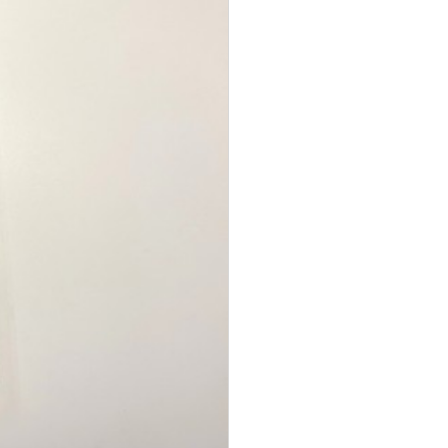
식단 [볼어묵볶음→어묵
2026년 04월 13일(월)
다
2026년 04월 17일(금) B
식단 [유채나물무침→얼
볶음]으로 대체됩니다 ​ ​ ​
식단 [견과류멸치볶음→
갈이겉절이]으로 대체됩
5월 식단 변경 안내
꽈리고추멸치볶음]으로
[5월 식단 일부 변경 안
니다
[5월 식단 휴일 관련 변경
대체됩니다
내]
2026년 05월 11일(수) B
안내]
2026년 06월 02일(금) B
식단[해초유자청무침→새
2026년 06월 16일(금) B
송이볶음]으로 대체됩니
식단 [메추리알총아버섯
2026년 05월 13일(수) B
볶음→메추리알총아버섯
식단 [오이도라지무침→
다 ​
식단, C식단 [고들빼기무
정직한식사 식단 변경 관
미역초무침]으로 대체됩
조림]으로 대체됩니다
침→비름나물]으로 대체
밥 추가 가격 인상 안내
련 사전 안내
니다