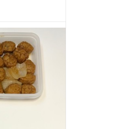
여 제공드리고 있습니다
일반배송 택배사 변경
게 변경됩니다.
니다.
5월 8일(목) C식단 [도라
26-05-27 10:47
5월 9일(금) C식단 [느타
지나물] 대체
5월 16일(금) B식단 [깻
리버섯볶음] 대체
아이스팩 버리는 방법 안
잎순볶음] 일부대체
5월27일(화) B식단 [오징
내
어불고기] 매운맛표기 누
6월 14일(모토) C식단
6월 16일(월) C식단 [메
[오이양파무침] 변경건
락건
실고추장무침] 변경건
세스코 위생평가표
화성시청 위생관리등급 평
6월 19일(목) B식단 [참
가표