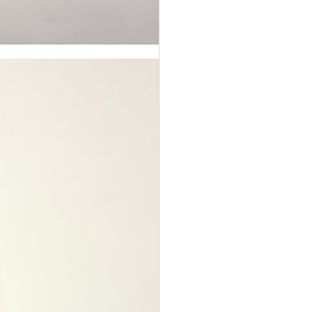
2026년 07월 17일(금) B
됩니다 ​
2026년 7월30일[목] 고
식단 [고등어무조림→오
등어구이에서 간장불고기
2026년 7월27일[월] 간
징어간장두루치기]으로
장불고기에서 돈민찌무조
2026년 8월 식단 변경안
변경건 환불안내
대체됩니다
정직한식사 포인트 폭격
림 변경건 환불안내
내
이벤트