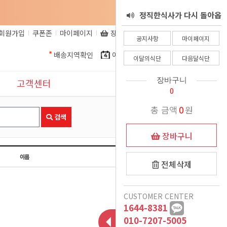
정직한식사가 다시 돌아옵
서 - 8월 25일
회원가입
쿠폰존
마이페이지
장바구니
비회원주문조회
정직한식사 환불 규정
니다.
공지사항
마이페이지
배송지역확인
이달의식단
다음달식단
정직한식사가 알려드립니
이달의식단
다음달식단
정직한식사를 믿고 주문해
다. 코로나로인한 식자재
장바구니
고객센터
0
더운여름 식사준비, 이제
인상으로인해.......
주시는 고객님들께
공지사항
총 금액
0
원
는 정직한식사가 책임질께
정직한식사 프리미엄 도시
검색
이벤트
장바구니
여름철 국 관련 공지
락 런칭
요
11월식단 변경안내
이름
일시
표시사항
전체삭제
12/15일 폭설 및 한파로
1:1문의
CUSTOMER CENTER
인한 새벽배송 이슈 안내
배송시 드리는 생수에 관
1644-8381
자주묻는질문
악의적인 비방글로 인해
하여
010-7207-5005