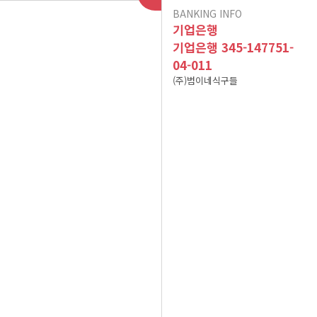
BANKING INFO
이용후기가 폐쇠됩니다.
인수합병 안내
기업은행
10건 이상 주문 시 10%
기업은행 345-147751-
04-011
포인트 적립(B식단만 적
현금영수증 문의(무통장
(주)범이네식구들
용) 이벤트 참고사항입니
아이스젤 7~9월 사용 및
입금&계좌입금)
A식단(어린이 식단 및 저
폐기방법 공지
다^^
염식 식단) 어린이의 연령
12/02 메뉴 변경 공지
2025년 01월 배송 휴무
기준
식자재 수급 문제로 12월
일정
19일 식단 중 [미나리무생
식자재 수급 문제로 01월
채 -> 무생채]로 변경됩니
08일 식단 중 [ 깨순나물-
식자재 수급 문제로 02월
이벤트 공지는 sms 수신
> 청경채겉절이 ]로 변경
25일 식단 중 [ 파래초무
다.