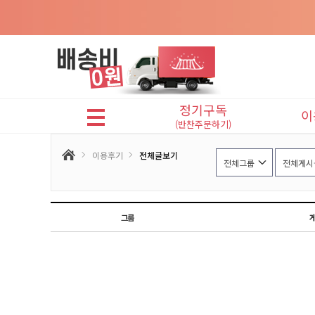
정기구독
이
(반찬주문하기)
어린이반찬(A식단)
이용후기
전체글보기
프리미엄반찬(B식단)
그룹
맛있는반찬(C식단)