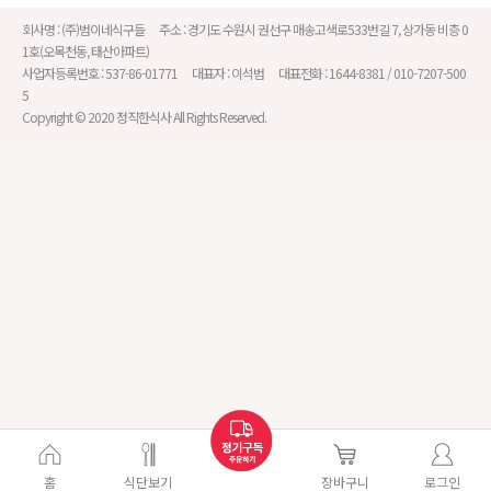
회사명 :
(주)범이네식구들
주소 :
경기도 수원시 권선구 매송고색로533번길 7, 상가동 비층 0
1호(오목천동, 태산아파트)
사업자등록번호 :
537-86-01771
대표자 :
이석범
대표전화 :
1644-8381 / 010-7207-500
5
Copyright © 2020 정직한식사 All Rights Reserved.
홈
식단보기
장바구니
로그인