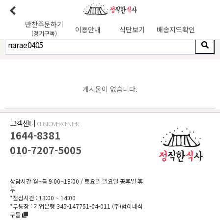
상세검색
반찬주문하기
이용안내
식단보기
배송지역확인
(정기구독)
이용안내
본사소개
가맹점리스트
이용후기
배송가능지역
식단사진
1:1문의
공지사항
이달의식단
다음달식단
게시물이 없습니다.
이용약관
배송시간
오전
7
시 이전 배송 보장 (새벽배송 가능지역)
고객센터
CUSTOMER CENTER
무통장입금 :
기업은행 345-138974-01-026
1644-8381
유진혁(정직한식사)
010-7207-5005
상담시간 월~금 9:00~18:00
/ 토요일 일요일 공휴일 휴
무
*점심시간 : 13:00 ~ 14:00
*무통장 :
기업은행 345-147751-04-011
(주)범이네식
구들