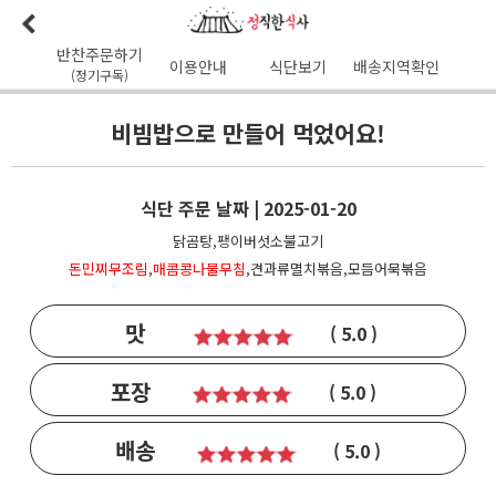
반찬주문하기
이용안내
식단보기
배송지역확인
(정기구독)
이용안내
본사소개
가맹점리스트
이용후기
배송가능지역
비빔밥으로 만들어 먹었어요!
식단사진
1:1문의
공지사항
이달의식단
다음달식단
식단 주문 날짜 | 2025-01-20
이용약관
닭곰탕,팽이버섯소불고기
돈민찌무조림
,
매콤콩나물무침
,견과류멸치볶음,모듬어묵볶음
배송시간
오전
7
시 이전 배송 보장 (새벽배송 가능지역)
무통장입금 :
기업은행 345-138974-01-026
유진혁(정직한식사)
맛
( 5.0 )
포장
( 5.0 )
배송
( 5.0 )